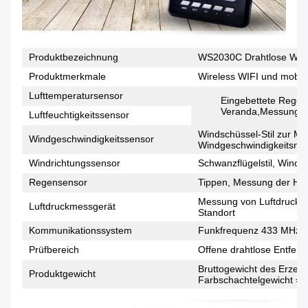
Produktbezeichnung
WS2030C Drahtlose Wette
Produktmerkmale
Wireless WIFI und mobil
Lufttemperatursensor
Eingebettete Regen
Veranda,Messung der
Luftfeuchtigkeitssensor
Windschüssel-Stil zur M
Windgeschwindigkeitssensor
Windgeschwindigkeitsni
Windrichtungssensor
Schwanzflügelstil, Wind
Regensensor
Tippen, Messung der Hö
Messung von Luftdruckd
Luftdruckmessgerät
Standort
Kommunikationssystem
Funkfrequenz 433 MHz
Prüfbereich
Offene drahtlose Entfern
Bruttogewicht des Erzeug
Produktgewicht
Farbschachtelgewicht = 1