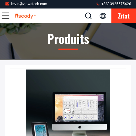
kevin@vipwstech.com
+8613925575426
Zitat
Produits