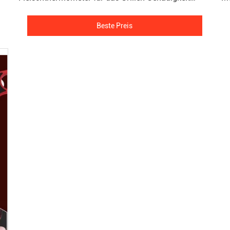
±1.8°F
Beste Preis