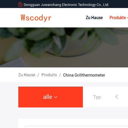
Dongguan Juwanchang Electronic Technology Co., Ltd.
Zu Hause
Produkte
Zu Hause
Produits
/
/
China Grillthermometer
alle
Typ:
Drahtlose Wetterstation