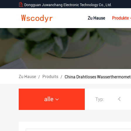
Dongguan Juwanchang Electronic Technology Co., Ltd.
Zu Hause
Produkte
Zu Hause
Produits
/
/
China Drahtloses Wasserthermomet
alle
Typ:
Drahtlose Wetterstation