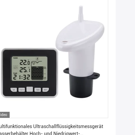
ideo
Beste Preis
ltifunktionales Ultraschallflüssigkeitsmessgerät
sserbehälter Hoch- und Niedrigwert-