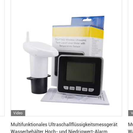
Video
V
Beste Preis
Multifunktionales Ultraschallflüssigkeitsmessgerät
Mu
Wasserbehälter Hoch- und Niedrigwert-Alarm
Wa