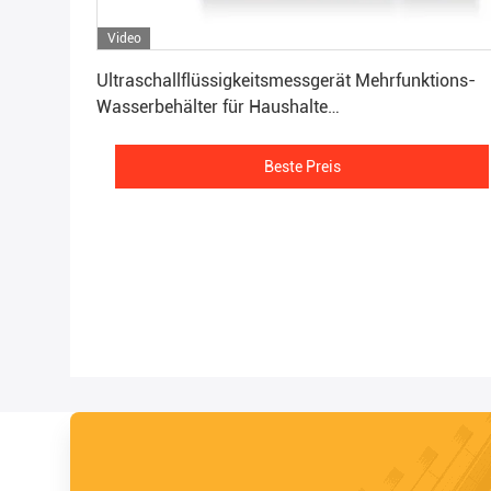
Video
Beste Preis
Ultraschallflüssigkeitsmessgerät Mehrfunktions-
Wasserbehälter für Haushalte
Wasserspiegelmessgerät Alarmfunktion
Beste Preis