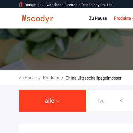
Dongguan Juwanchang Electronic Technology Co., Ltd.
Zu Hause
Produkte
Zu Hause
Produits
/
/
China Ultraschallpegelmesser
alle
Typ:
Drahtlose Wetterstation