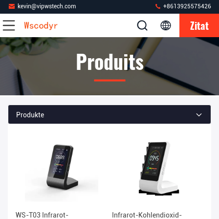
kevin@vipwstech.com
+8613925575426
Zitat
Produits
Produkte
WS-T03 Infrarot-
Infrarot-Kohlendioxid-