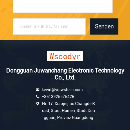
Senden
Dongguan Juwanchang Electronic Technology
Co., Ltd.
kevin@vipwstech.com
+8613925575426
Nr. 17, Xiaojiejiao Changde R
oad, Stadt Humen, Stadt Don
gguan, Provinz Guangdong