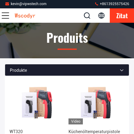
kevin@vipwstech.com
+8613925575426
Zitat
Produits
Produkte
Video
WT320
Küchenöltemperaturpistole